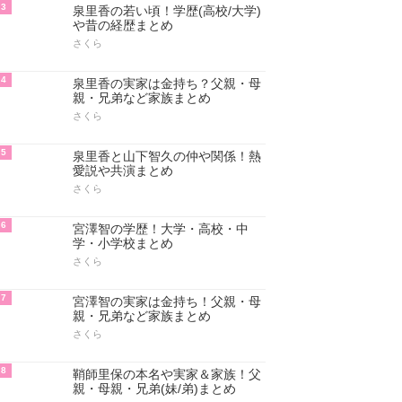
3
泉里香の若い頃！学歴(高校/大学)
や昔の経歴まとめ
さくら
4
泉里香の実家は金持ち？父親・母
親・兄弟など家族まとめ
さくら
5
泉里香と山下智久の仲や関係！熱
愛説や共演まとめ
さくら
6
宮澤智の学歴！大学・高校・中
学・小学校まとめ
さくら
7
宮澤智の実家は金持ち！父親・母
親・兄弟など家族まとめ
さくら
8
鞘師里保の本名や実家＆家族！父
親・母親・兄弟(妹/弟)まとめ