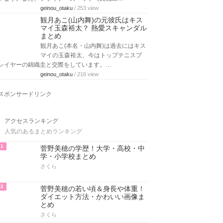
geinou_otaku
/ 253 view
観月あこ(山内舞)の元彼氏はキス
マイ玉森裕太？ 熱愛スキャンダル
まとめ
観月あこ(本名・山内舞)は過去にはキス
マイの玉森裕太、今はトップテニスプ
レイヤーの錦織圭と交際をしています。…
geinou_otaku
/ 216 view
スポンサードリンク
アクセスランキング
人気のあるまとめランキング
1
菅野美穂の学歴！大学・高校・中
学・小学校まとめ
さくら
2
菅野美穂の若い頃＆身長や体重！
ダイエット方法・かわいい画像ま
とめ
さくら