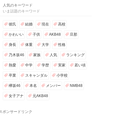
人気のキーワード
いま話題のキーワード
彼氏
結婚
現在
高校
かわいい
子供
AKB48
旦那
身長
体重
大学
性格
乃木坂46
家族
人気
ランキング
熱愛
中学
学歴
実家
若い頃
卒業
スキャンダル
小学校
欅坂46
本名
メンバー
NMB48
女子アナ
元AKB48
スポンサードリンク