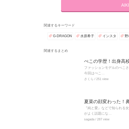
AI
関連するキーワード
G-DRAGON
水原希子
インスタ
野
関連するまとめ
ぺこの学歴！出身高
ファッションモデルのぺこさ
今回はぺこ…
さくら
/ 251 view
夏菜の顔変わった！
『純と愛』などで知られる女
がよく話題にな…
sagada
/ 287 view