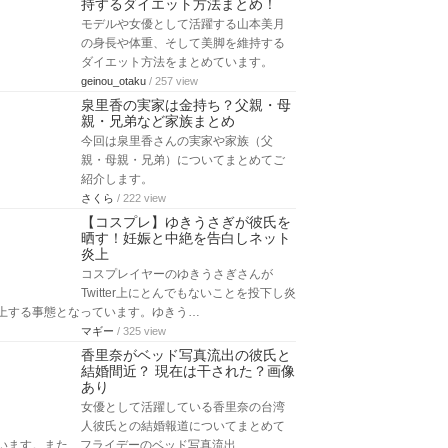
持するダイエット方法まとめ！
モデルや女優として活躍する山本美月
の身長や体重、そして美脚を維持する
ダイエット方法をまとめています。
geinou_otaku
/ 257 view
泉里香の実家は金持ち？父親・母
親・兄弟など家族まとめ
今回は泉里香さんの実家や家族（父
親・母親・兄弟）についてまとめてご
紹介します。
さくら
/ 222 view
【コスプレ】ゆきうさぎが彼氏を
晒す！妊娠と中絶を告白しネット
炎上
コスプレイヤーのゆきうさぎさんが
Twitter上にとんでもないことを投下し炎
上する事態となっています。ゆきう…
マギー
/ 325 view
香里奈がベッド写真流出の彼氏と
結婚間近？ 現在は干された？画像
あり
女優として活躍している香里奈の台湾
人彼氏との結婚報道についてまとめて
います。また、フライデーのベッド写真流出…