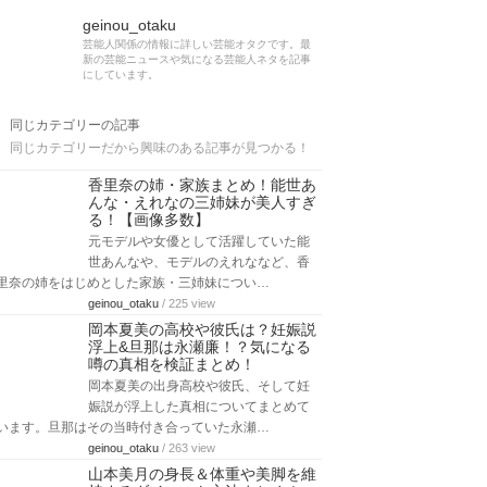
geinou_otaku
芸能人関係の情報に詳しい芸能オタクです。最
新の芸能ニュースや気になる芸能人ネタを記事
にしています。
同じカテゴリーの記事
同じカテゴリーだから興味のある記事が見つかる！
香里奈の姉・家族まとめ！能世あ
んな・えれなの三姉妹が美人すぎ
る！【画像多数】
元モデルや女優として活躍していた能
世あんなや、モデルのえれななど、香
里奈の姉をはじめとした家族・三姉妹につい…
geinou_otaku
/ 225 view
岡本夏美の高校や彼氏は？妊娠説
浮上&旦那は永瀬廉！？気になる
噂の真相を検証まとめ！
岡本夏美の出身高校や彼氏、そして妊
娠説が浮上した真相についてまとめて
います。旦那はその当時付き合っていた永瀬…
geinou_otaku
/ 263 view
山本美月の身長＆体重や美脚を維