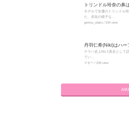
トリンドル玲奈の鼻
モデルで女優のトリンドル
た、劣化の様子な…
geinou_otaku
/ 334 view
丹羽仁希(Niki)
テラハ史上No.1美女として
てい…
マギー
/ 208 view
AI