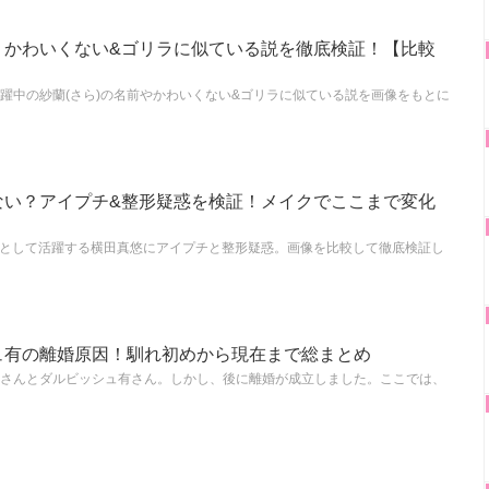
？かわいくない&ゴリラに似ている説を徹底検証！【比較
躍中の紗蘭(さら)の名前やかわいくない&ゴリラに似ている説を画像をもとに
ない？アイプチ&整形疑惑を検証！メイクでここまで変化
モデルとして活躍する横田真悠にアイプチと整形疑惑。画像を比較して徹底検証し
ュ有の離婚原因！馴れ初めから現在まで総まとめ
さんとダルビッシュ有さん。しかし、後に離婚が成立しました。ここでは、