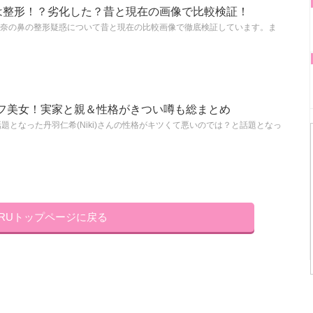
は整形！？劣化した？昔と現在の画像で比較検証！
玲奈の鼻の整形疑惑について昔と現在の比較画像で徹底検証しています。ま
はハーフ美女！実家と親＆性格がきつい噂も総まとめ
話題となった丹羽仁希(Niki)さんの性格がキツくて悪いのでは？と話題となっ
KRUトップページに戻る