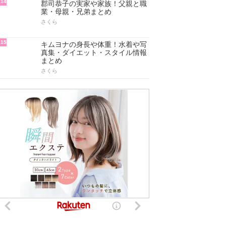
14
郡司恭子の実家や家族！父親と職
業・母親・兄弟まとめ
さくら
15
キムヨナの身長や体重！水着や写
真集・ダイエット・スタイル情報
まとめ
さくら