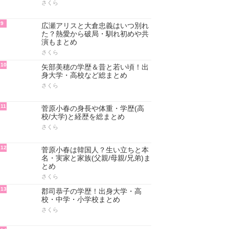
さくら
9
広瀬アリスと大倉忠義はいつ別れ
た？熱愛から破局・馴れ初めや共
演もまとめ
さくら
10
矢部美穂の学歴＆昔と若い頃！出
身大学・高校など総まとめ
さくら
11
菅原小春の身長や体重・学歴(高
校/大学)と経歴を総まとめ
さくら
12
菅原小春は韓国人？生い立ちと本
名・実家と家族(父親/母親/兄弟)ま
とめ
さくら
13
郡司恭子の学歴！出身大学・高
校・中学・小学校まとめ
さくら