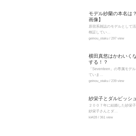
モデル紗蘭の本名は
画像】
原宿系雑誌のモデルとして活
検証してい…
geinou_otaku
/ 297 view
横田真悠はかわいく
する！？
「Seventeen」の専属
ていま…
geinou_otaku
/ 239 view
紗栄子とダルビッシ
２００７年に結婚した紗栄子
紗栄子さんとダ…
kii428
/ 361 view