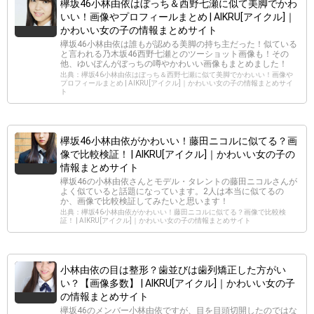
欅坂46小林由依はぼっち＆西野七瀬に似て美脚でかわ
いい！画像やプロフィールまとめ | AIKRU[アイクル]｜
かわいい女の子の情報まとめサイト
欅坂46小林由依は誰もが認める美脚の持ち主だった！似ている
と言われる乃木坂46西野七瀬とのツーショット画像も！その
他、ゆいぽんがぼっちの噂やかわいい画像もまとめました！
出典：欅坂46小林由依はぼっち＆西野七瀬に似て美脚でかわいい！画像や
プロフィールまとめ | AIKRU[アイクル]｜かわいい女の子の情報まとめサイ
ト
欅坂46小林由依がかわいい！藤田ニコルに似てる？画
像で比較検証！ | AIKRU[アイクル]｜かわいい女の子の
情報まとめサイト
欅坂46の小林由依さんとモデル・タレントの藤田ニコルさんが
よく似ていると話題になっています。2人は本当に似てるの
か、画像で比較検証してみたいと思います！
出典：欅坂46小林由依がかわいい！藤田ニコルに似てる？画像で比較検
証！ | AIKRU[アイクル]｜かわいい女の子の情報まとめサイト
小林由依の目は整形？歯並びは歯列矯正した方がい
い？【画像多数】 | AIKRU[アイクル]｜かわいい女の子
の情報まとめサイト
欅坂46のメンバー小林由依ですが、目を目頭切開したのではな