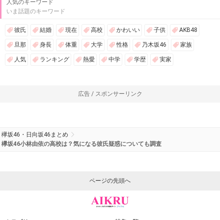
人気のキーワード
いま話題のキーワード
彼氏
結婚
現在
高校
かわいい
子供
AKB48
旦那
身長
体重
大学
性格
乃木坂46
家族
人気
ランキング
熱愛
中学
学歴
実家
広告 / スポンサーリンク
欅坂46・日向坂46まとめ
欅坂46小林由依の高校は？気になる彼氏疑惑についても調査
ページの先頭へ