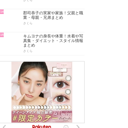
さくら
14
郡司恭子の実家や家族！父親と職
業・母親・兄弟まとめ
さくら
15
キムヨナの身長や体重！水着や写
真集・ダイエット・スタイル情報
まとめ
さくら