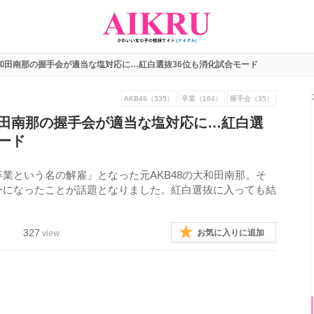
和田南那の握手会が適当な塩対応に…紅白選抜36位も消化試合モード
AKB48（335）
卒業（164）
握手会（35）
和田南那の握手会が適当な塩対応に…紅白選
ード
業という名の解雇」となった元AKB48の大和田南那。そ
ーになったことが話題となりました。紅白選抜に入っても結
327
お気に入りに追加
view