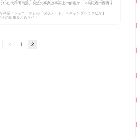
ていた大和田南那、突然の卒業は事実上の解雇か！？共犯者の西野未
が卒業！ジャニーズとの「深夜デート」スキャンダルでクビか |
女の子の情報まとめサイト
<
1
2