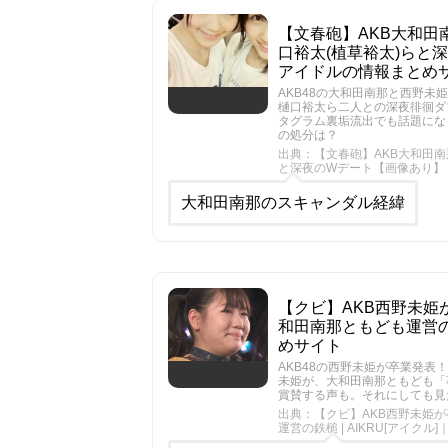
【文春砲】AKB大和
口裕太(植草裕太)らと深
アイドルの情報まとめ
AKB48の大和田南那と西野
樋口裕太ら二人との深夜徘徊ダ
タグラム裏垢流出でも話題にな
の処分は？
出典：【文春砲】AKB大和田
と深夜のWデート【画像あり】 |
大和田南那のスキャンダル経緯
【クビ】AKB西野未
和田南那ともども運営の鉄
めサイト
AKB48の西野未姫が卒業発
未姫が、大和田南那ともども「
賞賛する声も。それにしても見
出典：【クビ】AKB西野未姫
運営の鉄槌 | AIKRU[アイ