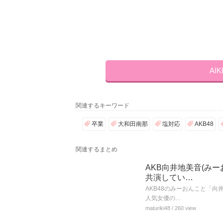
AI
関連するキーワード
卒業
大和田南那
塩対応
AKB48
関連するまとめ
AKB向井地美音(み
共演してい…
AKB48のみーおんこと「
人気女優の…
maturiki48
/ 260 view