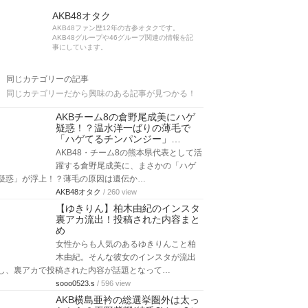
AKB48オタク
AKB48ファン歴12年の古参オタクです。
AKB48グループや46グループ関連の情報を記
事にしています。
同じカテゴリーの記事
同じカテゴリーだから興味のある記事が見つかる！
AKBチーム8の倉野尾成美にハゲ
疑惑！？温水洋一ばりの薄毛で
「ハゲてるチンパンジー」…
AKB48・チーム8の熊本県代表として活
躍する倉野尾成美に、まさかの「ハゲ
疑惑」が浮上！？薄毛の原因は遺伝か…
AKB48オタク
/ 260 view
【ゆきりん】柏木由紀のインスタ
裏アカ流出！投稿された内容まと
め
女性からも人気のあるゆきりんこと柏
木由紀。そんな彼女のインスタが流出
し、裏アカで投稿された内容が話題となって…
sooo0523.s
/ 596 view
AKB横島亜衿の総選挙圏外は太っ