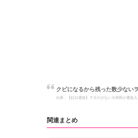
クビになるから残った数少ない
出典：
【紅白選抜】ヲタの少ない大和田が選抜入
関連まとめ