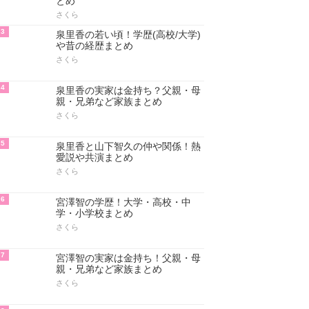
とめ
さくら
3
泉里香の若い頃！学歴(高校/大学)
や昔の経歴まとめ
さくら
4
泉里香の実家は金持ち？父親・母
親・兄弟など家族まとめ
さくら
5
泉里香と山下智久の仲や関係！熱
愛説や共演まとめ
さくら
6
宮澤智の学歴！大学・高校・中
学・小学校まとめ
さくら
7
宮澤智の実家は金持ち！父親・母
親・兄弟など家族まとめ
さくら