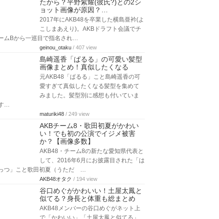
たから？平野紫耀(彼氏?)との2シ
ョット画像が原因？…
2017年にAKB48を卒業した横島亜衿(よ
こしまあえり)。AKBドラフト会議でチ
ームBから一巡目で指名され…
geinou_otaku
/ 407 view
島崎遥香「ぱるる」の可愛い髪型
画像まとめ！真似したくなる
元AKB48「ぱるる」こと島崎遥香の可
愛すぎて真似したくなる髪型を集めて
みました。髪型別に感想も付いていま
す…
maturiki48
/ 249 view
AKBチーム8・歌田初夏がかわい
い！でも初の公演でイジメ被害
か？【画像多数】
AKB48・チーム8の新たな愛知県代表と
して、2016年6月にお披露目された「は
っつ」こと歌田初夏（うただ …
AKB48オタク
/ 194 view
谷口めぐがかわいい！土屋太鳳と
似てる？身長と体重も総まとめ
AKB48メンバーの谷口めぐがネット上
で「かわいい」「土屋太鳳と似てる」