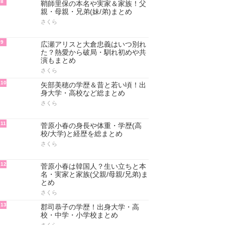
8
鞘師里保の本名や実家＆家族！父
親・母親・兄弟(妹/弟)まとめ
さくら
9
広瀬アリスと大倉忠義はいつ別れ
た？熱愛から破局・馴れ初めや共
演もまとめ
さくら
10
矢部美穂の学歴＆昔と若い頃！出
身大学・高校など総まとめ
さくら
11
菅原小春の身長や体重・学歴(高
校/大学)と経歴を総まとめ
さくら
12
菅原小春は韓国人？生い立ちと本
名・実家と家族(父親/母親/兄弟)ま
とめ
さくら
13
郡司恭子の学歴！出身大学・高
校・中学・小学校まとめ