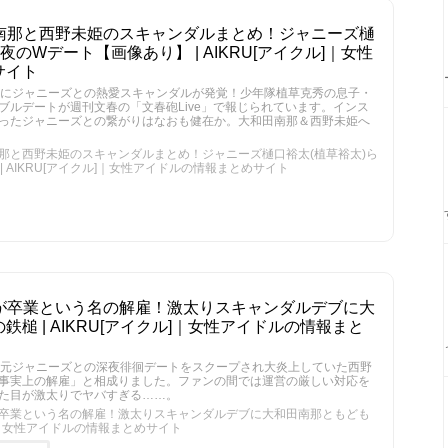
田南那と西野未姫のスキャンダルまとめ！ジャニーズ樋
夜のWデート【画像あり】 | AIKRU[アイクル]｜女性
サイト
未姫にジャニーズとの熱愛スキャンダルが発覚！少年隊植草克秀の息子・
ブルデートが週刊文春の「文春砲Live」で報じられています。インス
ったジャニーズとの繋がりはなおも健在か。大和田南那＆西野未姫へ
南那と西野未姫のスキャンダルまとめ！ジャニーズ樋口裕太(植草裕太)ら
 AIKRU[アイクル]｜女性アイドルの情報まとめサイト
姫が卒業という名の解雇！激太りスキャンダルデブに大
槌 | AIKRU[アイクル]｜女性アイドルの情報まと
表！元ジャニーズとの深夜徘徊デートをスクープされ大炎上していた西野
事実上の解雇」と相成りました。ファンの間では運営の厳しい対応を
た目が激太りでヤバすぎる……。
が卒業という名の解雇！激太りスキャンダルデブに大和田南那ともども
クル]｜女性アイドルの情報まとめサイト