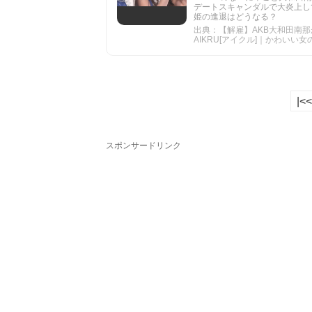
デートスキャンダルで大炎上し
姫の進退はどうなる？
出典：【解雇】AKB大和田南那
AIKRU[アイクル]｜かわいい
|<<
スポンサードリンク