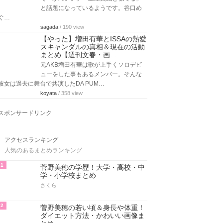
と話題になっているようです。谷口め
ぐ…
sagada
/ 190 view
【やった】増田有華とISSAの熱愛
スキャンダルの真相＆現在の活動
まとめ【週刊文春・画…
元AKB増田有華は歌が上手くソロデビ
ューをした事もあるメンバー。そんな
彼女は過去に舞台で共演したDA PUM…
koyata
/ 358 view
スポンサードリンク
アクセスランキング
人気のあるまとめランキング
1
菅野美穂の学歴！大学・高校・中
学・小学校まとめ
さくら
2
菅野美穂の若い頃＆身長や体重！
ダイエット方法・かわいい画像ま