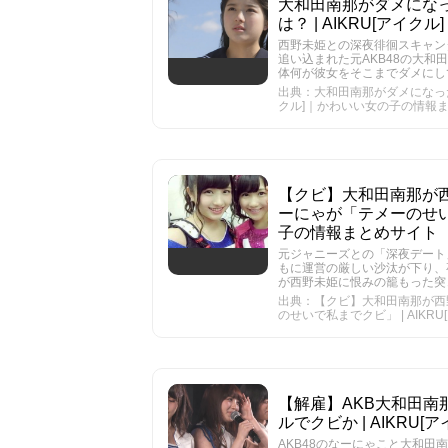
大和田南那がダメにな
は？ | AIKRU[ア
西野未姫との深夜徘徊スキャン
追い込まれた元AKB48の大
体何が彼女をそこまでダメにし
出典：大和田南那がダメになった
クル]｜かわいい女の子の情報
【クビ】大和田南那が
ーにゃが「テメーのせいで
子の情報まとめサイト
元ジャニーズとの「深夜デート
もに運営の厳しい沙汰が下り、
が西野未姫に恨みの籠もった突
出典：【クビ】大和田南那が西
のせいで私までクビ」 | AIK
【解雇】AKB大和田
ルでクビか | AIKR
AKB48のなーにゃこと大和田