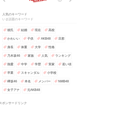
人気のキーワード
いま話題のキーワード
彼氏
結婚
現在
高校
かわいい
子供
AKB48
旦那
身長
体重
大学
性格
乃木坂46
家族
人気
ランキング
熱愛
中学
学歴
実家
若い頃
卒業
スキャンダル
小学校
欅坂46
本名
メンバー
NMB48
女子アナ
元AKB48
スポンサードリンク