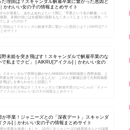
った理由は？スキャンダル解雇卒業に繋がった悪因と
イクル]｜かわいい女の子の情報まとめサイト
ダルが発覚し、あれよあれよという間に「卒業という名の解雇」へと
和田南那。末期の頃には全盛期の面影もなく太ってしまっていた彼女。一
てしまったのか？
理由は？スキャンダル解雇卒業に繋がった悪因とは？ | AIKRU[アイ
まとめサイト
西野未姫を突き飛ばす！スキャンダルで解雇卒業のな
私までクビ」 | AIKRU[アイクル]｜かわいい女の
」スキャンダルで世間を騒がせたAKB48の大和田南那と西野未姫。と
卒業を待つのみとなっていましたが、このたび劇場公演で大和田南那
き飛ばしを食らわせたと話題に？
野未姫を突き飛ばす！スキャンダルで解雇卒業のなーにゃが「テメー
RU[アイクル]｜かわいい女の子の情報まとめサイト
南那が卒業！ジャニーズとの「深夜デート」スキャンダ
U[アイクル]｜かわいい女の子の情報まとめサイト
南那が卒業を発表しました。10月に元ジャニーズの植草裕太らとの深夜