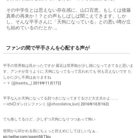
その中学生とは思えない存在感に、山口百恵、もしくは後藤
真希の再来か！？との声もしばしば聞こえてきます。しか
し、そんな平手さんに「天狗になっている」との悪い噂が立
ち始めているのだとか…。
ファンの間で平手さんを心配する声が
平手の世界観は良かったですが 最近は世界観が少し雑になってきてると思いま
す、アンチが言うように 天狗になってるって言われても 何も言えないです た
しかに少し不満はありますね
— Ｙ (@kaerita__)
2019年11月17日
平手なんか天狗になってる顔つきになってきてるけど大丈夫かよ………
— ichi💮ダンロンファンミ (@chocolatice_kun)
2016年10月16日
てち推してるけど、少しずつ天狗になりつつあって怖い
世間から叩かれる前にちょっと控えめにしてほしいなぁ...
pic.twitter.com/qqqm5BTbiu