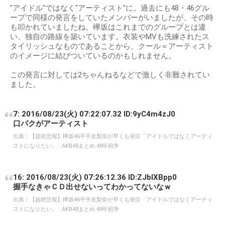
"アイドル"ではなく"アーティスト"に。過去にも48・46グル
ープで同様の発言をしていたメンバーがいましたが、その時
も叩かれていましたね。欅坂はこれまでのグループとは違
い、独自の路線を築いています。衣装やMVも洗練されたス
タイリッシュなものであることから、クール＝アーティスト
のイメージに結びついているのかもしれません。
この発言に対しては2ちゃんねるなどで激しく非難されてい
ました。
7: 2016/08/23(火) 07:22:07.32 ID:9yC4m4zJ0
口パクがアーティスト
出典：
【超絶悲報】欅坂46平手友梨奈が早くも発症「アイドルではなくアーティ
ストになりたい」 : AKB48まとめ 48年戦争
16: 2016/08/23(火) 07:26:12.36 ID:ZJblXBpp0
握手なきゃＣＤ出せないってわかってないなｗ
出典：
【超絶悲報】欅坂46平手友梨奈が早くも発症「アイドルではなくアーティ
ストになりたい」 : AKB48まとめ 48年戦争