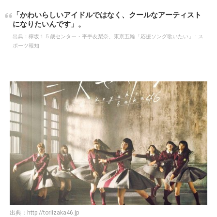
「かわいらしいアイドルではなく、クールなアーティスト
になりたいんです」。
出典：
欅坂１５歳センター・平手友梨奈、東京五輪「応援ソング歌いたい」 : ス
ポーツ報知
出典：
http://toriizaka46.jp