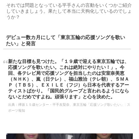
それでは問題となっている平手さんの言動をいくつかご紹介
していきましょう。果たして本当に天狗化しているのでしょ
うか？
デビュー数カ月にして「東京五輪の応援ソングを歌い
たい」と発言
新たな目標も見つけた。「１９歳で迎える東京五輪では、
応援ソングを歌いたい。これは絶対にやりたい！」。今
回、各テレビ局で応援ソングを担当したのは安室奈美恵
（ＮＨＫ）、嵐（日テレ）、福山雅治（テレ朝）、ＳＭＡ
Ｐ（ＴＢＳ）、ＥＸＩＬＥ（フジ）ら日本を代表するアー
ティストばかり。「国民的グループと言われるようになら
ないとだめですよね。頑張ります」と心を決めた。
出典：
欅坂１５歳センター・平手友梨奈、東京五輪「応援ソング歌いたい」 : ス
ポーツ報知