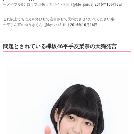
— メイプル&シロップ⊿46→固ツイ・相互 (@Mei_puruS)
2016年10月16日
これ以上てちに光を浴びせて注目させて天狗にさせないでくたさい😭
— 平手ん家のゆうきくん (@kykzk46_tttt)
2016年10月16日
問題とされている欅坂46平手友梨奈の天狗発言