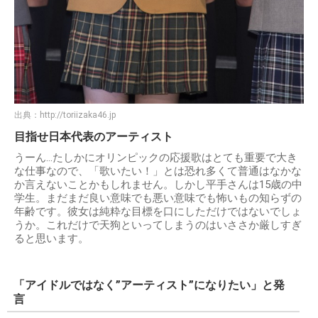
出典：
http://toriizaka46.jp
目指せ日本代表のアーティスト
うーん…たしかにオリンピックの応援歌はとても重要で大き
な仕事なので、「歌いたい！」とは恐れ多くて普通はなかな
か言えないことかもしれません。しかし平手さんは15歳の中
学生。まだまだ良い意味でも悪い意味でも怖いもの知らずの
年齢です。彼女は純粋な目標を口にしただけではないでしょ
うか。これだけで天狗といってしまうのはいささか厳しすぎ
ると思います。
「アイドルではなく”アーティスト”になりたい」と発
言