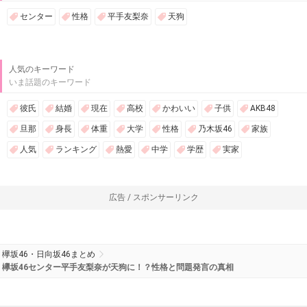
センター
性格
平手友梨奈
天狗
人気のキーワード
いま話題のキーワード
彼氏
結婚
現在
高校
かわいい
子供
AKB48
旦那
身長
体重
大学
性格
乃木坂46
家族
人気
ランキング
熱愛
中学
学歴
実家
広告 / スポンサーリンク
欅坂46・日向坂46まとめ
欅坂46センター平手友梨奈が天狗に！？性格と問題発言の真相