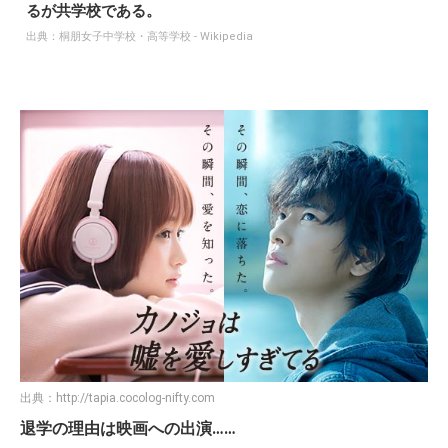
るが共学校である。
出典：
桐朋女子中学校・高等学校 - Wikipedia
出典：
http://tapia.cocolog-nifty.com
退学の理由は映画への出演……