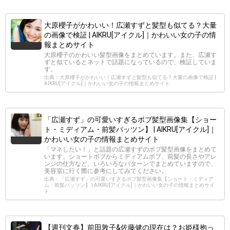
大原櫻子がかわいい！広瀬すずと髪型も似てる？大量
の画像で検証 | AIKRU[アイクル]｜かわいい女の子の情
報まとめサイト
大原櫻子のかわいい髪型画像をまとめています。また、広瀬す
ずと似ているとネットで話題になっているので、検証していま
す。
出典：大原櫻子がかわいい！広瀬すずと髪型も似てる？大量の画像で検証 |
AIKRU[アイクル]｜かわいい女の子の情報まとめサイト
「広瀬すず」の可愛いすぎるボブ髪型画像集【ショー
ト・ミディアム・前髪パッツン】 | AIKRU[アイクル]｜
かわいい女の子の情報まとめサイト
「マネしたい！」と話題の広瀬すずのボブ髪型画像をまとめて
います。ショートボブからミディアムボブ、前髪の長さやアレ
ンジの仕方など、いろいろなパターンでまとめていますので、
美容室に行く際に参考にしてみてください。
出典：「広瀬すず」の可愛いすぎるボブ髪型画像集【ショート・ミディア
ム・前髪パッツン】 | AIKRU[アイクル]｜かわいい女の子の情報まとめサイ
ト
【週刊文春】前田敦子&佐藤健の現在は？お姫様抱っ