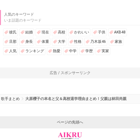
人気のキーワード
いま話題のキーワード
彼氏
結婚
現在
高校
かわいい
子供
AKB48
旦那
身長
体重
大学
性格
乃木坂46
家族
人気
ランキング
熱愛
中学
学歴
実家
広告 / スポンサーリンク
歌手まとめ
大原櫻子の本名と父＆高校退学理由まとめ！父親は林田尚親
ページの先頭へ