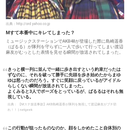
出典：
http://ord.yahoo.co.jp
Mすて本番中にキレてしまった？
ミュージックステーションでAKB48が登場した際に島崎遥香
（ぱるる）が隊列を守らずに一人で歩いて行ってしまい渡辺
麻友がむっとした表情を見せる瞬間が放送されてしまった。
きっと横一列に並んで一緒に歩き出すという約束だったは
ずなのに、それを破って勝手に先頭を歩き始めたからまゆ
ゆは怒ったのだろう。すぐに笑顔に戻っているがアイドル
らしくない瞬間が放送されてしまった。
よくみると3人でポーズをとっているが、ぱるるはそれも無
視している。
出典：
【Mステ放送事故】AKB島崎遥香が隊列を無視して渡辺麻友がブチ切
れ！！ | netgeek
この行動が狙ったものなのか、顔をしかめたこと自体別の