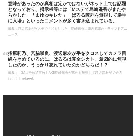
意味があったのか真相は定かではないがネット上では話題
となっており、掲示板等には「Mステで島崎遥香がまたや
らかした」「まゆゆキレた」「ぱるる隊列を無視して勝手
に入場」といったコメントが多く書き込まれている。
出典：
渡辺麻友がMステで「和を乱した」島崎遥香に嫌悪感露わ - ライブドアニ
ュース
指原莉乃、宮脇咲良、渡辺麻友が手をクロスしてカメラ目
線をきめているのに、ぱるるは完全シカト。意図的に無視
したのか、うっかり忘れていたのかどちらだ！？
出典：
【Mステ放送事故】AKB島崎遥香が隊列を無視して渡辺麻友がブチ切
れ！！ | netgeek