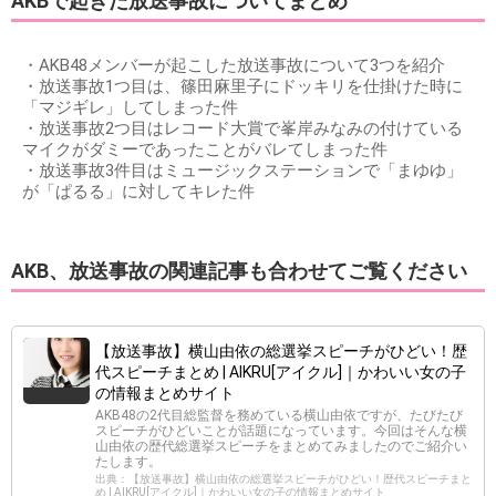
AKBで起きた放送事故についてまとめ
・AKB48メンバーが起こした放送事故について3つを紹介
・放送事故1つ目は、篠田麻里子にドッキリを仕掛けた時に
「マジギレ」してしまった件
・放送事故2つ目はレコード大賞で峯岸みなみの付けている
マイクがダミーであったことがバレてしまった件
・放送事故3件目はミュージックステーションで「まゆゆ」
が「ぱるる」に対してキレた件
AKB、放送事故の関連記事も合わせてご覧ください
【放送事故】横山由依の総選挙スピーチがひどい！歴
代スピーチまとめ | AIKRU[アイクル]｜かわいい女の子
の情報まとめサイト
AKB48の2代目総監督を務めている横山由依ですが、たびたび
スピーチがひどいことが話題になっています。今回はそんな横
山由依の歴代総選挙スピーチをまとめてみましたのでご紹介い
たします。
出典：【放送事故】横山由依の総選挙スピーチがひどい！歴代スピーチまと
め | AIKRU[アイクル]｜かわいい女の子の情報まとめサイト