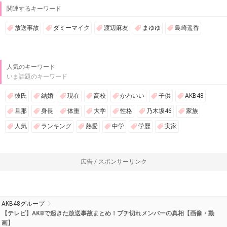
関連するキーワード
放送事故
ダミーマイク
渡辺麻友
まゆゆ
島崎遥香
人気のキーワード
いま話題のキーワード
彼氏
結婚
現在
高校
かわいい
子供
AKB48
旦那
身長
体重
大学
性格
乃木坂46
家族
人気
ランキング
熱愛
中学
学歴
実家
広告 / スポンサーリンク
AKB48グループ
【テレビ】AKBで起きた放送事故まとめ！ブチ切れメンバーの真相【画像・動
画】